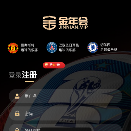
送
18
元
注册
登录