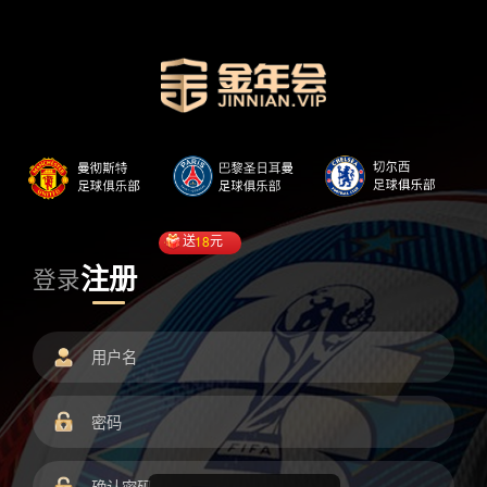
送
18
元
注册
登录