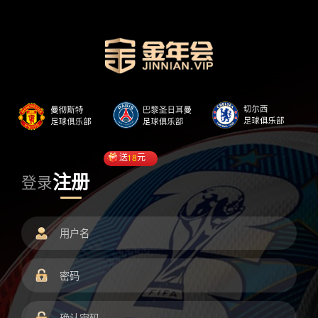
送
18
元
注册
登录